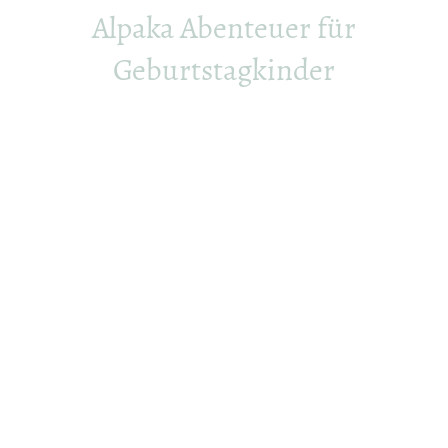
Alpaka Abenteuer für
Geburtstagkinder
Suche gerne in unserem Buchungskalender nach
einem passendem Termin für euren Kindergeburtstag
mit Alpakas.
Termin finden